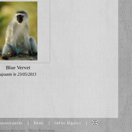
Blue Vervet
ajoutée le 23/05/2013
 nouveautés
|
liens
|
infos légales
|
sation de ce site : Denis Reverseau