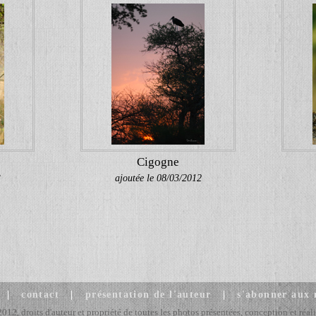
Cigogne
3
ajoutée le 08/03/2012
|
contact
|
présentation de l'auteur
|
s'abonner aux
2, droits d'auteur et propriété de toutes les photos présentées, conception et réali