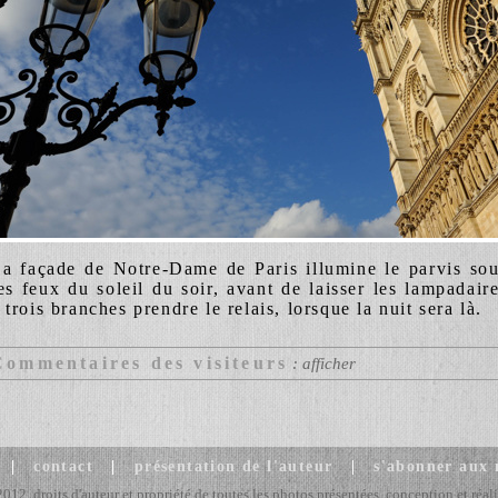
a façade de Notre-Dame de Paris illumine le parvis so
es feux du soleil du soir, avant de laisser les lampadair
 trois branches prendre le relais, lorsque la nuit sera là.
Commentaires des visiteurs
: afficher
|
contact
|
présentation de l'auteur
|
s'abonner aux
2, droits d'auteur et propriété de toutes les photos présentées, conception et réali