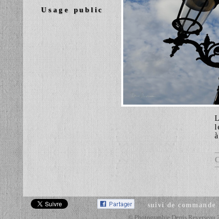
Usage public
L
l
à
suivi de commande
© Photographie Denis Reverseau 201