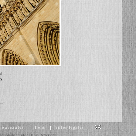
us
es
 nouveautés
|
liens
|
infos légales
|
sation de ce site : Denis Reverseau